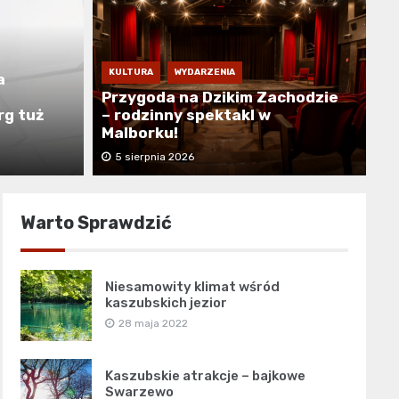
KULTURA
WYDARZENIA
a
Przygoda na Dzikim Zachodzie
rg tuż
– rodzinny spektakl w
Malborku!
5 sierpnia 2026
Warto Sprawdzić
Niesamowity klimat wśród
kaszubskich jezior
28 maja 2022
Kaszubskie atrakcje – bajkowe
Swarzewo