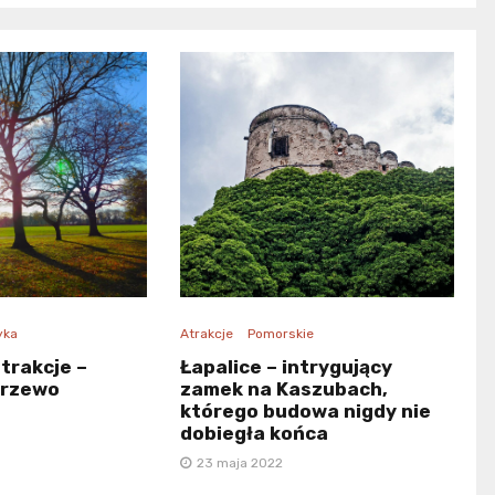
yka
Atrakcje
Pomorskie
trakcje –
Łapalice – intrygujący
arzewo
zamek na Kaszubach,
którego budowa nigdy nie
dobiegła końca
23 maja 2022