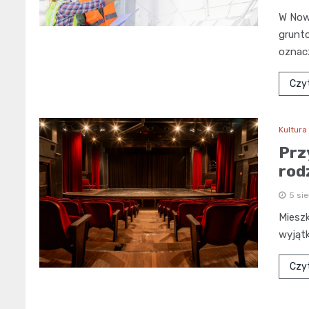
W Now
grunto
oznac
Czyt
Kultura
Prz
rod
5 si
Mieszk
wyjąt
Czyt