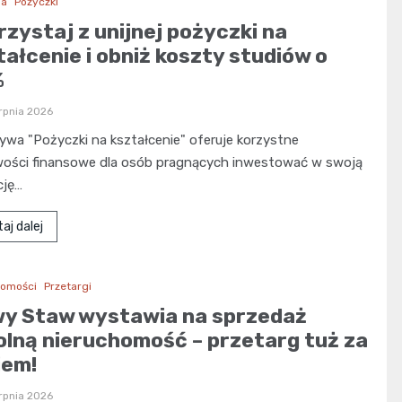
ja
Pożyczki
rzystaj z unijnej pożyczki na
tałcenie i obniż koszty studiów o
%
rpnia 2026
tywa "Pożyczki na kształcenie" oferuje korzystne
wości finansowe dla osób pragnących inwestować w swoją
cję…
aj dalej
homości
Przetargi
y Staw wystawia na sprzedaż
olną nieruchomość – przetarg tuż za
iem!
rpnia 2026