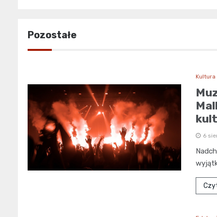
Pozostałe
Kultura
Muz
Mal
kul
6 sie
Nadcho
wyjąt
Czyt