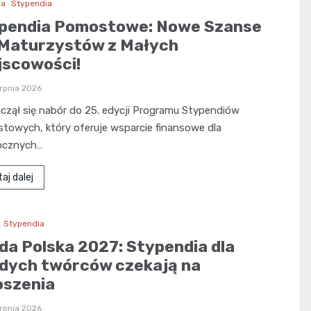
ja
Stypendia
pendia Pomostowe: Nowe Szanse
 Maturzystów z Małych
jscowości!
erpnia 2026
zął się nabór do 25. edycji Programu Stypendiów
owych, który oferuje wsparcie finansowe dla
ocznych…
aj dalej
Stypendia
da Polska 2027: Stypendia dla
dych twórców czekają na
oszenia
erpnia 2026