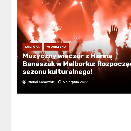
KULTURA
WYDARZENIA
Muzyczny wieczór z Hanną
Banaszak w Malborku: Rozpoczę
sezonu kulturalnego!
Michał Kosowski
6 sierpnia 2026