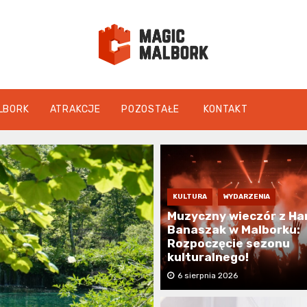
magicmalbo
LBORK
ATRAKCJE
POZOSTAŁE
KONTAKT
KULTURA
WYDARZENIA
Muzyczny wieczór z Ha
Banaszak w Malborku:
Rozpoczęcie sezonu
kulturalnego!
6 sierpnia 2026