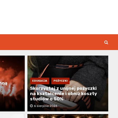
rk.pl
EDUKACJA
POŻYCZKI
nną
Skorzystaj z unijnej pożyczki
na kształcenie i obniż koszty
studiów o 50%
6 sierpnia 2026