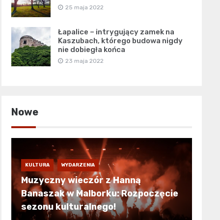
25 maja 2022
Łapalice – intrygujący zamek na
Kaszubach, którego budowa nigdy
nie dobiegła końca
23 maja 2022
Nowe
KULTURA
WYDARZENIA
Muzyczny wieczór z Hanną
Banaszak w Malborku: Rozpoczęcie
sezonu kulturalnego!