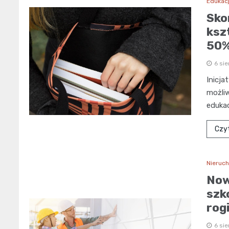
Edukac
Sko
ksz
50
6 sie
Inicja
możli
eduka
Czyt
Nieruc
Now
szk
rog
6 sie