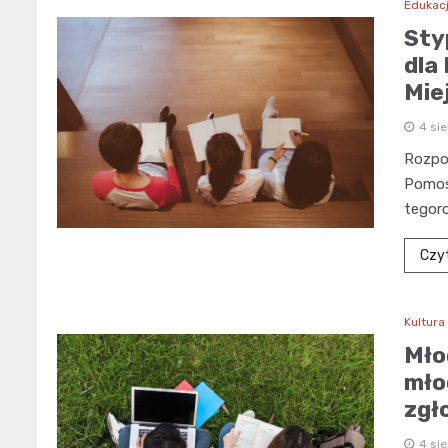
Edukac
Sty
dla
Mie
4 si
Rozpoc
Pomost
tegor
Czyt
Kultura
Mło
mło
zgł
4 si