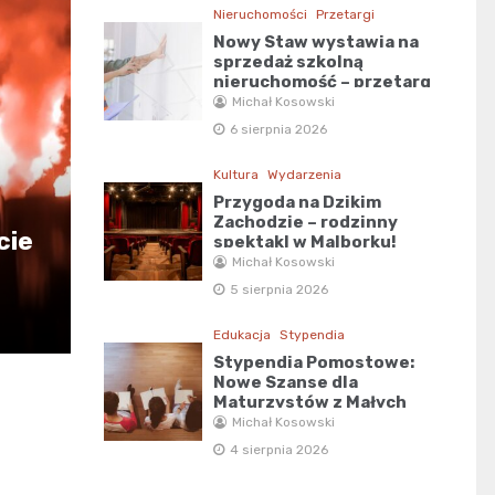
Nieruchomości
Przetargi
Nowy Staw wystawia na
sprzedaż szkolną
nieruchomość – przetarg
tuż za rogiem!
Michał Kosowski
6 sierpnia 2026
Kultura
Wydarzenia
Przygoda na Dzikim
Zachodzie – rodzinny
cie
spektakl w Malborku!
Michał Kosowski
5 sierpnia 2026
Edukacja
Stypendia
Stypendia Pomostowe:
Nowe Szanse dla
Maturzystów z Małych
Miejscowości!
Michał Kosowski
4 sierpnia 2026