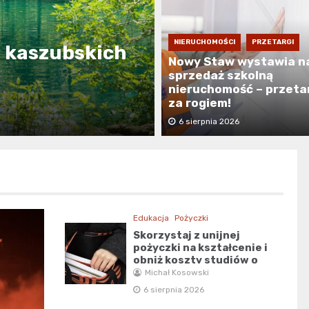
mek na
NIERUCHOMOŚCI
PRZETARGI
 kaszubskich
jkowe
a nigdy nie
Nowy Staw wystawia n
sprzedaż szkolną
nieruchomość – przeta
za rogiem!
6 sierpnia 2026
Edukacja
Pożyczki
Skorzystaj z unijnej
pożyczki na kształcenie i
obniż koszty studiów o
50%
Michał Kosowski
6 sierpnia 2026