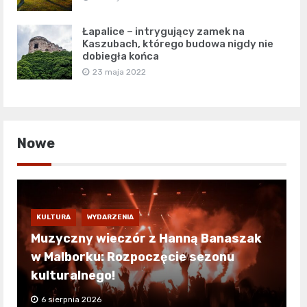
Łapalice – intrygujący zamek na
Kaszubach, którego budowa nigdy nie
dobiegła końca
23 maja 2022
Nowe
KULTURA
WYDARZENIA
Muzyczny wieczór z Hanną Banaszak
w Malborku: Rozpoczęcie sezonu
kulturalnego!
6 sierpnia 2026