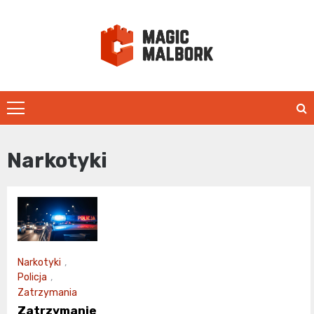
Skip
to
content
magicmalbo
Narkotyki
Narkotyki
,
Policja
,
Zatrzymania
Zatrzymanie