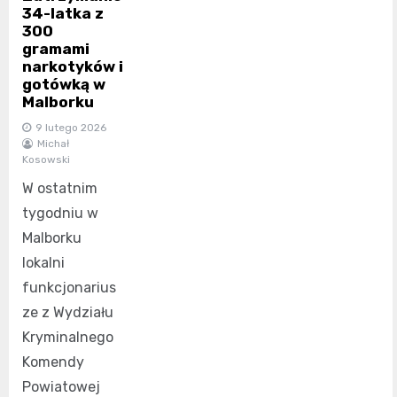
34-latka z
300
gramami
narkotyków i
gotówką w
Malborku
9 lutego 2026
Michał
Kosowski
W ostatnim
tygodniu w
Malborku
lokalni
funkcjonarius
ze z Wydziału
Kryminalnego
Komendy
Powiatowej