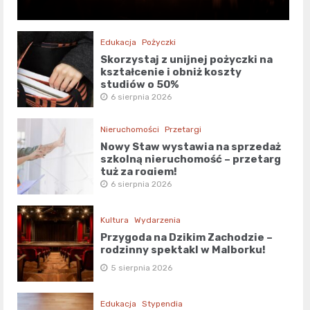
Edukacja
Pożyczki
Skorzystaj z unijnej pożyczki na
kształcenie i obniż koszty
studiów o 50%
6 sierpnia 2026
Nieruchomości
Przetargi
Nowy Staw wystawia na sprzedaż
szkolną nieruchomość – przetarg
tuż za rogiem!
6 sierpnia 2026
Kultura
Wydarzenia
Przygoda na Dzikim Zachodzie –
rodzinny spektakl w Malborku!
5 sierpnia 2026
Edukacja
Stypendia