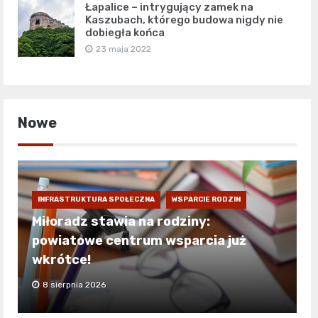
Łapalice – intrygujący zamek na
Kaszubach, którego budowa nigdy nie
dobiegła końca
23 maja 2022
Nowe
INFRASTRUKTURA SPOŁECZNA
WSPARCIE RODZIN
Miłoradz stawia na rodziny:
powiatowe centrum wsparcia już
wkrótce!
8 sierpnia 2026