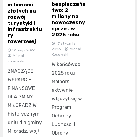
bezpieczeńs
milionami
two: 2
złotych na
miliony na
rozwój
nowoczesny
turystyki i
sprzęt w
infrastruktu
2025 roku
ry
rowerowej
17 stycznia
2026
Michał
12 maja 2026
Kosowski
Michał
Kosowski
W końcówce
ZNACZĄCE
2025 roku
WSPARCIE
Malbork
FINANSOWE
aktywnie
DLA GMINY
włączył się w
MIŁORADZ W
Program
historycznym
Ochrony
dniu dla gminy
Ludności i
Miłoradz, wójt
Obrony