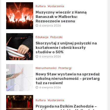
Kultura
Wydarzenia
Muzyczny wieczór z Hanną
Banaszak w Malborku:
Rozpoczęcie sezonu
kulturalnego!
6 sierpnia 2026
Edukacja
Pożyczki
Skorzystaj z unijnej pożyczki na
kształcenie i obniż koszty
studiów o 50%
6 sierpnia 2026
Nieruchomości
Przetargi
Nowy Staw wystawia na sprzedaż
szkolną nieruchomość – przetarg
tuż za rogiem!
6 sierpnia 2026
Kultura
Wydarzenia
Przygoda na Dzikim Zachodzie –