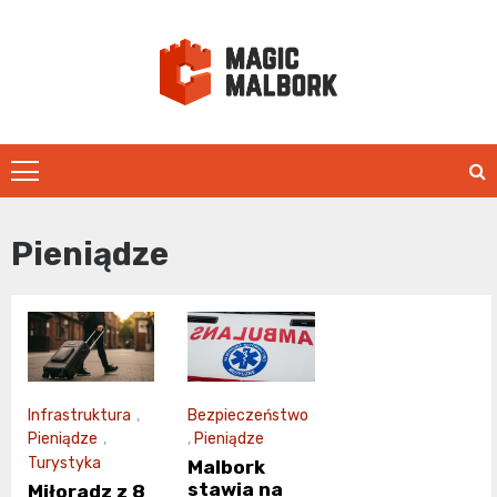
Skip
to
content
magicmalbo
Pieniądze
Infrastruktura
,
Bezpieczeństwo
Pieniądze
,
,
Pieniądze
Turystyka
Malbork
stawia na
Miłoradz z 8