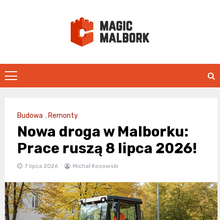
Skip
to
content
magicmalbo
Budowa
,
Remonty
Nowa droga w Malborku:
Prace ruszą 8 lipca 2026!
7 lipca 2026
Michał Kosowski