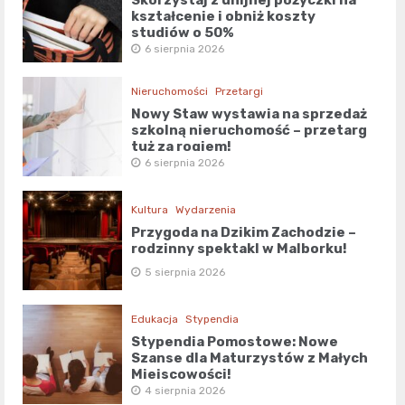
kształcenie i obniż koszty
studiów o 50%
6 sierpnia 2026
Nieruchomości
Przetargi
Nowy Staw wystawia na sprzedaż
szkolną nieruchomość – przetarg
tuż za rogiem!
6 sierpnia 2026
Kultura
Wydarzenia
Przygoda na Dzikim Zachodzie –
rodzinny spektakl w Malborku!
5 sierpnia 2026
Edukacja
Stypendia
Stypendia Pomostowe: Nowe
Szanse dla Maturzystów z Małych
Miejscowości!
4 sierpnia 2026