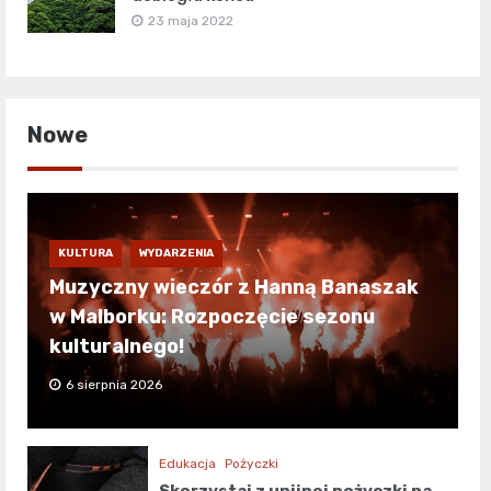
23 maja 2022
Nowe
KULTURA
WYDARZENIA
Muzyczny wieczór z Hanną Banaszak
w Malborku: Rozpoczęcie sezonu
kulturalnego!
6 sierpnia 2026
Edukacja
Pożyczki
Skorzystaj z unijnej pożyczki na