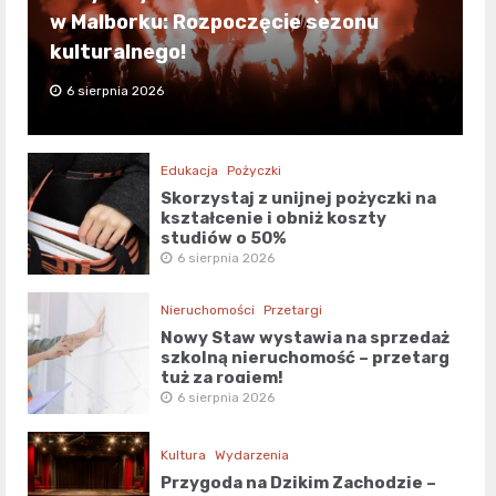
w Malborku: Rozpoczęcie sezonu
kulturalnego!
6 sierpnia 2026
Edukacja
Pożyczki
Skorzystaj z unijnej pożyczki na
kształcenie i obniż koszty
studiów o 50%
6 sierpnia 2026
Nieruchomości
Przetargi
Nowy Staw wystawia na sprzedaż
szkolną nieruchomość – przetarg
tuż za rogiem!
6 sierpnia 2026
Kultura
Wydarzenia
Przygoda na Dzikim Zachodzie –