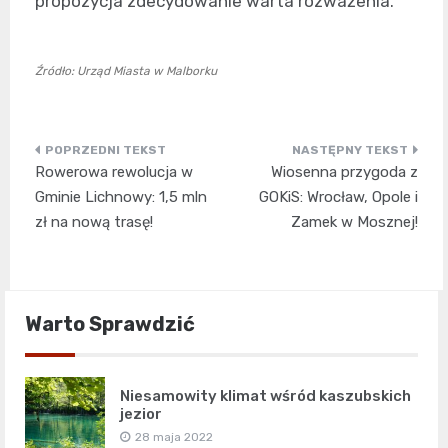
propozycja zdecydowanie warta rozważenia.
Źródło: Urząd Miasta w Malborku
Nawigacja
Rowerowa rewolucja w
Wiosenna przygoda z
wpisu
Gminie Lichnowy: 1,5 mln
GOKiS: Wrocław, Opole i
zł na nową trasę!
Zamek w Mosznej!
Warto Sprawdzić
Niesamowity klimat wśród kaszubskich
jezior
28 maja 2022