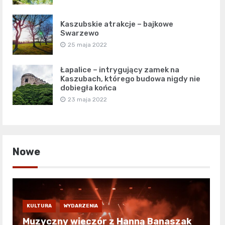
Kaszubskie atrakcje – bajkowe
Swarzewo
25 maja 2022
Łapalice – intrygujący zamek na
Kaszubach, którego budowa nigdy nie
dobiegła końca
23 maja 2022
Nowe
KULTURA
WYDARZENIA
Muzyczny wieczór z Hanną Banaszak