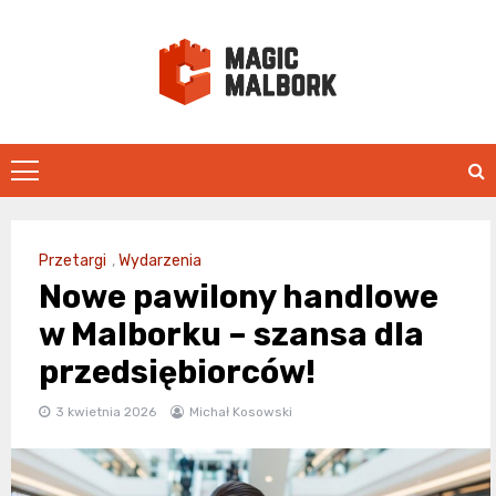
Skip
to
content
magicmalbo
Przetargi
,
Wydarzenia
Nowe pawilony handlowe
w Malborku – szansa dla
przedsiębiorców!
3 kwietnia 2026
Michał Kosowski