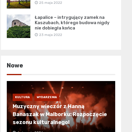
25 maja 2022
Łapalice – intrygujący zamek na
Kaszubach, którego budowa nigdy
nie dobiegła końca
23 maja 2022
Nowe
KULTURA
WYDARZENIA
Muzyczny wieczór z Hanną
Banaszak w Malborku: Rozpoczęcie
sezonu kulturalnego!