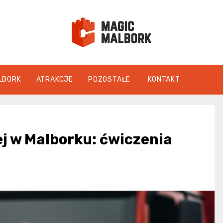
magicmalbo
LBORK
ATRAKCJE
POZOSTAŁE
KONTAKT
j w Malborku: ćwiczenia