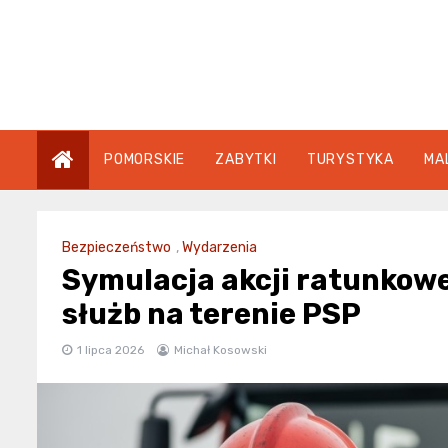
Skip
to
content
POMORSKIE
ZABYTKI
TURYSTYKA
MA
Bezpieczeństwo
,
Wydarzenia
Symulacja akcji ratunkowe
służb na terenie PSP
1 lipca 2026
Michał Kosowski