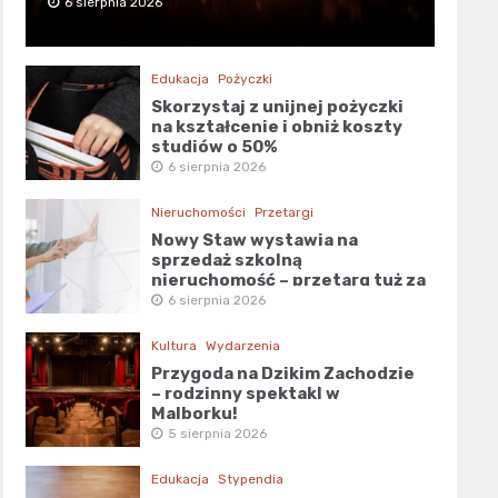
6 sierpnia 2026
Edukacja
Pożyczki
Skorzystaj z unijnej pożyczki
na kształcenie i obniż koszty
studiów o 50%
6 sierpnia 2026
Nieruchomości
Przetargi
Nowy Staw wystawia na
sprzedaż szkolną
nieruchomość – przetarg tuż za
rogiem!
6 sierpnia 2026
Kultura
Wydarzenia
Przygoda na Dzikim Zachodzie
– rodzinny spektakl w
Malborku!
5 sierpnia 2026
Edukacja
Stypendia