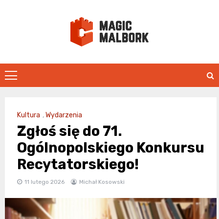
Skip
to
content
magicmalbo
Kultura
,
Wydarzenia
Zgłoś się do 71.
Ogólnopolskiego Konkursu
Recytatorskiego!
11 lutego 2026
Michał Kosowski