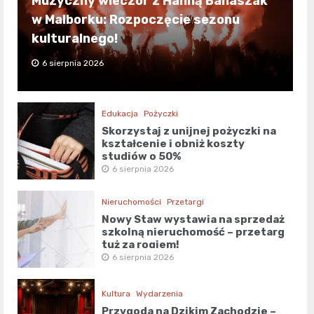
Muzyczny wieczór z Hanną Banaszak
w Malborku: Rozpoczęcie sezonu
kulturalnego!
6 sierpnia 2026
Edukacja
Pożyczki
Skorzystaj z unijnej pożyczki na
kształcenie i obniż koszty
studiów o 50%
6 sierpnia 2026
Nieruchomości
Przetargi
Nowy Staw wystawia na sprzedaż
szkolną nieruchomość – przetarg
tuż za rogiem!
6 sierpnia 2026
Kultura
Wydarzenia
Przygoda na Dzikim Zachodzie –