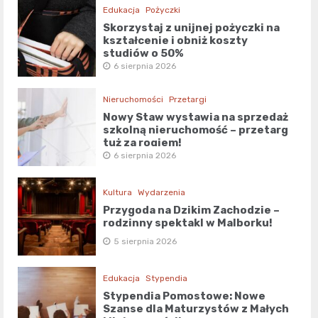
Edukacja
Pożyczki
Skorzystaj z unijnej pożyczki na
kształcenie i obniż koszty
studiów o 50%
6 sierpnia 2026
Nieruchomości
Przetargi
Nowy Staw wystawia na sprzedaż
szkolną nieruchomość – przetarg
tuż za rogiem!
6 sierpnia 2026
Kultura
Wydarzenia
Przygoda na Dzikim Zachodzie –
rodzinny spektakl w Malborku!
5 sierpnia 2026
Edukacja
Stypendia
Stypendia Pomostowe: Nowe
Szanse dla Maturzystów z Małych