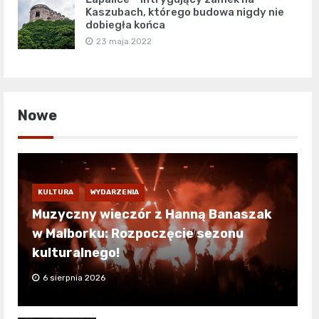
Kaszubach, którego budowa nigdy nie
dobiegła końca
23 maja 2022
Nowe
KULTURA
WYDARZENIA
Muzyczny wieczór z Hanną Banaszak
w Malborku: Rozpoczęcie sezonu
kulturalnego!
6 sierpnia 2026