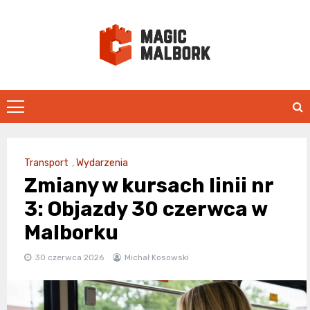
Skip
to
content
magicmalbo
Transport
,
Wydarzenia
Zmiany w kursach linii nr
3: Objazdy 30 czerwca w
Malborku
30 czerwca 2026
Michał Kosowski