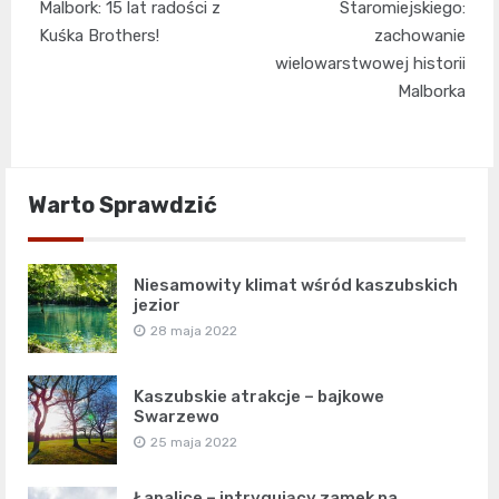
wpisu
Malbork: 15 lat radości z
Staromiejskiego:
Kuśka Brothers!
zachowanie
wielowarstwowej historii
Malborka
Warto Sprawdzić
Niesamowity klimat wśród kaszubskich
jezior
28 maja 2022
Kaszubskie atrakcje – bajkowe
Swarzewo
25 maja 2022
Łapalice – intrygujący zamek na