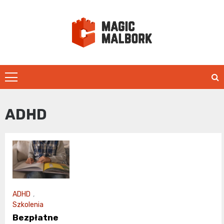
Skip
to
content
magicmalbo
ADHD
ADHD
,
Szkolenia
Bezpłatne