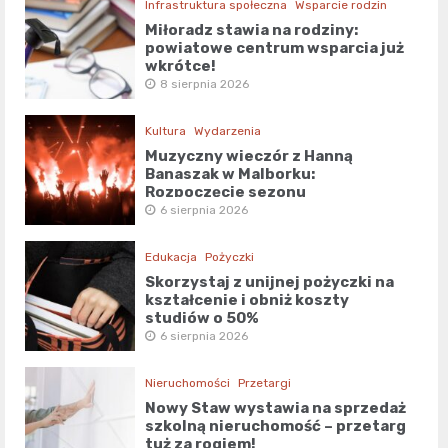
Infrastruktura społeczna
Wsparcie rodzin
Miłoradz stawia na rodziny:
powiatowe centrum wsparcia już
wkrótce!
8 sierpnia 2026
Kultura
Wydarzenia
Muzyczny wieczór z Hanną
Banaszak w Malborku:
Rozpoczęcie sezonu
kulturalnego!
6 sierpnia 2026
Edukacja
Pożyczki
Skorzystaj z unijnej pożyczki na
kształcenie i obniż koszty
studiów o 50%
6 sierpnia 2026
Nieruchomości
Przetargi
Nowy Staw wystawia na sprzedaż
szkolną nieruchomość – przetarg
tuż za rogiem!