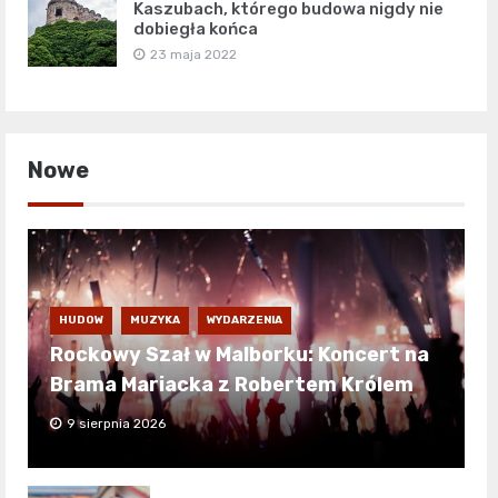
Kaszubach, którego budowa nigdy nie
dobiegła końca
23 maja 2022
Nowe
HUDOW
MUZYKA
WYDARZENIA
Rockowy Szał w Malborku: Koncert na
Brama Mariacka z Robertem Królem
9 sierpnia 2026