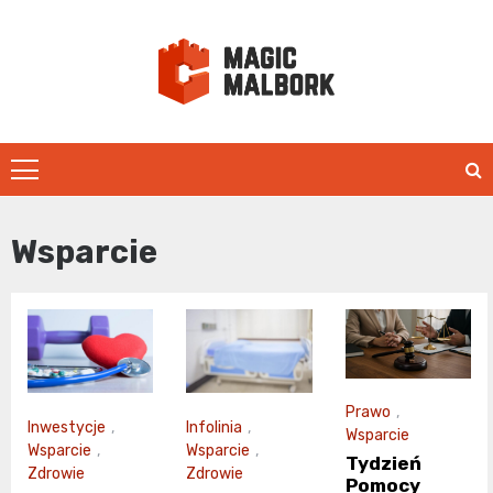
Skip
to
content
magicmalbo
Wsparcie
Prawo
,
Inwestycje
,
Infolinia
,
Wsparcie
Wsparcie
,
Wsparcie
,
Tydzień
Zdrowie
Zdrowie
Pomocy