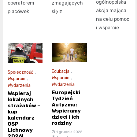
ogólnopolska
operatorem
zmagających
akcja mająca
placówek
się z
na celu pomoc
i wsparcie
Edukacja
,
Społeczność
,
Wsparcie
,
Wsparcie
,
Wydarzenia
Wydarzenia
Europejski
Wspieraj
Tydzień
lokalnych
Autyzmu:
strażaków –
Wspieramy
kup
dzieci i ich
kalendarz
rodziny
OSP
Lichnowy
1 grudnia 2025
2026!