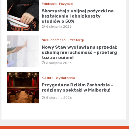
Edukacja
Pożyczki
Skorzystaj z unijnej pożyczki na
kształcenie i obniż koszty
studiów o 50%
6 sierpnia 2026
Nieruchomości
Przetargi
Nowy Staw wystawia na sprzedaż
szkolną nieruchomość – przetarg
tuż za rogiem!
6 sierpnia 2026
Kultura
Wydarzenia
Przygoda na Dzikim Zachodzie –
rodzinny spektakl w Malborku!
5 sierpnia 2026