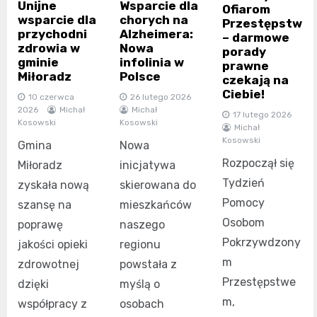
Unijne
Wsparcie dla
Ofiarom
wsparcie dla
chorych na
Przestępstw
przychodni
Alzheimera:
– darmowe
zdrowia w
Nowa
porady
gminie
infolinia w
prawne
Miłoradz
Polsce
czekają na
Ciebie!
10 czerwca
26 lutego 2026
2026
Michał
Michał
17 lutego 2026
Kosowski
Kosowski
Michał
Kosowski
Gmina
Nowa
Rozpoczął się
Miłoradz
inicjatywa
Tydzień
zyskała nową
skierowana do
Pomocy
szansę na
mieszkańców
Osobom
poprawę
naszego
Pokrzywdzony
jakości opieki
regionu
m
zdrowotnej
powstała z
Przestępstwe
dzięki
myślą o
m,
współpracy z
osobach