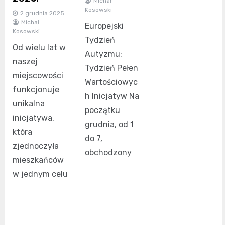
Michał
Kosowski
2 grudnia 2025
Michał
Europejski
Kosowski
Tydzień
Od wielu lat w
Autyzmu:
naszej
Tydzień Pełen
miejscowości
Wartościowyc
funkcjonuje
h Inicjatyw Na
unikalna
początku
inicjatywa,
grudnia, od 1
która
do 7,
zjednoczyła
obchodzony
mieszkańców
w jednym celu