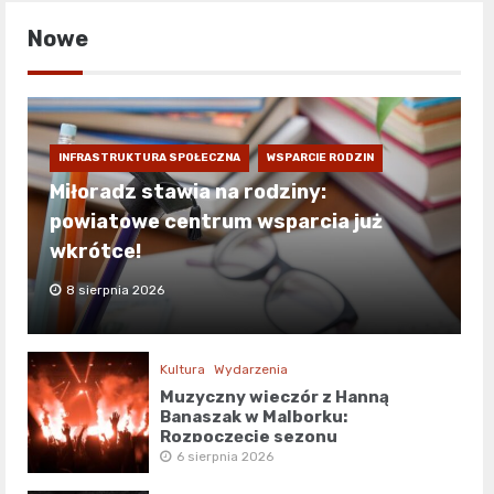
Nowe
INFRASTRUKTURA SPOŁECZNA
WSPARCIE RODZIN
Miłoradz stawia na rodziny:
powiatowe centrum wsparcia już
wkrótce!
8 sierpnia 2026
Kultura
Wydarzenia
Muzyczny wieczór z Hanną
Banaszak w Malborku:
Rozpoczęcie sezonu
kulturalnego!
6 sierpnia 2026