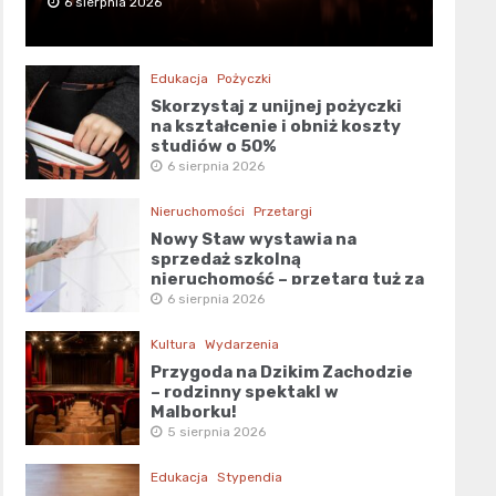
6 sierpnia 2026
Edukacja
Pożyczki
Skorzystaj z unijnej pożyczki
na kształcenie i obniż koszty
studiów o 50%
6 sierpnia 2026
Nieruchomości
Przetargi
Nowy Staw wystawia na
sprzedaż szkolną
nieruchomość – przetarg tuż za
rogiem!
6 sierpnia 2026
Kultura
Wydarzenia
Przygoda na Dzikim Zachodzie
– rodzinny spektakl w
Malborku!
5 sierpnia 2026
Edukacja
Stypendia