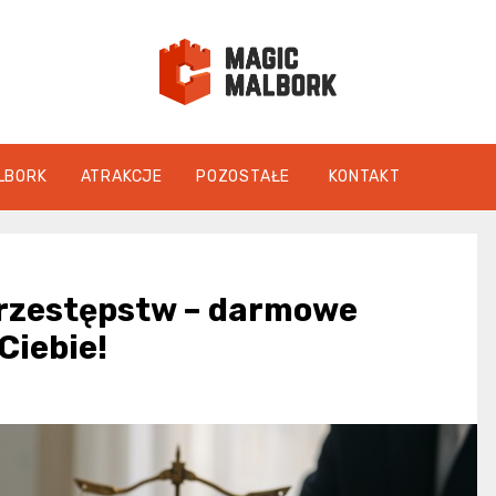
magicmalbo
LBORK
ATRAKCJE
POZOSTAŁE
KONTAKT
Przestępstw – darmowe
Ciebie!