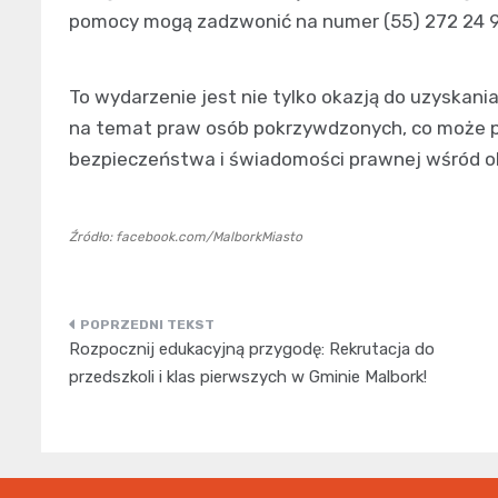
pomocy mogą zadzwonić na numer (55) 272 24 94
To wydarzenie jest nie tylko okazją do uzyskan
na temat praw osób pokrzywdzonych, co może pr
bezpieczeństwa i świadomości prawnej wśród o
Źródło: facebook.com/MalborkMiasto
Nawigacja
Rozpocznij edukacyjną przygodę: Rekrutacja do
wpisu
przedszkoli i klas pierwszych w Gminie Malbork!