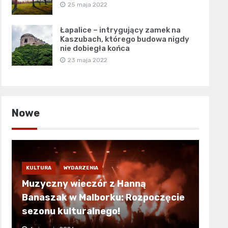
25 maja 2022
Łapalice – intrygujący zamek na
Kaszubach, którego budowa nigdy
nie dobiegła końca
23 maja 2022
Nowe
KULTURA
WYDARZENIA
Muzyczny wieczór z Hanną
Banaszak w Malborku: Rozpoczęcie
sezonu kulturalnego!