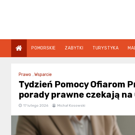
Skip
to
content
POMORSKIE
ZABYTKI
TURYSTYKA
MA
Prawo
,
Wsparcie
Tydzień Pomocy Ofiarom 
porady prawne czekają na 
17 lutego 2026
Michał Kosowski