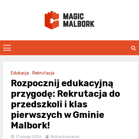
Skip
to
content
magicmalbo
Edukacja
,
Rekrutacja
Rozpocznij edukacyjną
przygodę: Rekrutacja do
przedszkoli i klas
pierwszych w Gminie
Malbork!
17 lutego 2026
Michał Kosowski