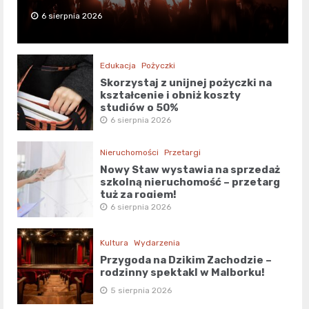
6 sierpnia 2026
Edukacja
Pożyczki
Skorzystaj z unijnej pożyczki na
kształcenie i obniż koszty
studiów o 50%
6 sierpnia 2026
Nieruchomości
Przetargi
Nowy Staw wystawia na sprzedaż
szkolną nieruchomość – przetarg
tuż za rogiem!
6 sierpnia 2026
Kultura
Wydarzenia
Przygoda na Dzikim Zachodzie –
rodzinny spektakl w Malborku!
5 sierpnia 2026