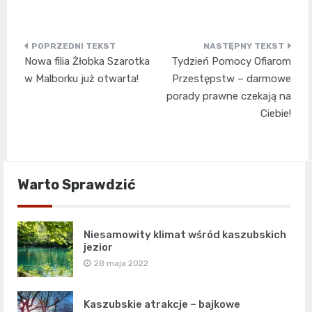
Nawigacja
Nowa filia Żłobka Szarotka
Tydzień Pomocy Ofiarom
wpisu
w Malborku już otwarta!
Przestępstw – darmowe
porady prawne czekają na
Ciebie!
Warto Sprawdzić
Niesamowity klimat wśród kaszubskich
jezior
28 maja 2022
Kaszubskie atrakcje – bajkowe