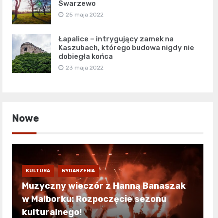
Swarzewo
25 maja 2022
Łapalice – intrygujący zamek na
Kaszubach, którego budowa nigdy nie
dobiegła końca
23 maja 2022
Nowe
KULTURA
WYDARZENIA
Muzyczny wieczór z Hanną Banaszak
w Malborku: Rozpoczęcie sezonu
kulturalnego!