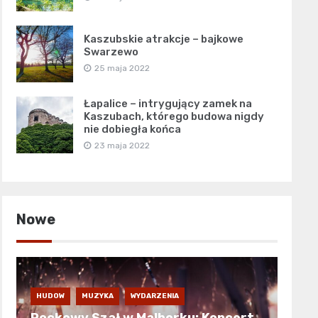
Kaszubskie atrakcje – bajkowe
Swarzewo
25 maja 2022
Łapalice – intrygujący zamek na
Kaszubach, którego budowa nigdy
nie dobiegła końca
23 maja 2022
Nowe
HUDOW
MUZYKA
WYDARZENIA