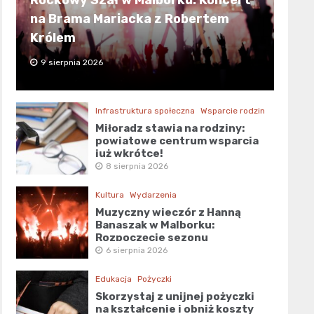
Rockowy Szał w Malborku: Koncert
na Brama Mariacka z Robertem
Królem
9 sierpnia 2026
Infrastruktura społeczna
Wsparcie rodzin
Miłoradz stawia na rodziny:
powiatowe centrum wsparcia
już wkrótce!
8 sierpnia 2026
Kultura
Wydarzenia
Muzyczny wieczór z Hanną
Banaszak w Malborku:
Rozpoczęcie sezonu
kulturalnego!
6 sierpnia 2026
Edukacja
Pożyczki
Skorzystaj z unijnej pożyczki
na kształcenie i obniż koszty