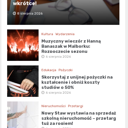
wkrótce!
8 sierpnia 2026
Kultura
Wydarzenia
Muzyczny wieczór z Hanną
Banaszak w Malborku:
Rozpoczęcie sezonu
kulturalnego!
6 sierpnia 2026
Edukacja
Pożyczki
Skorzystaj z unijnej pożyczki na
kształcenie i obniż koszty
studiów o 50%
6 sierpnia 2026
Nieruchomości
Przetargi
Nowy Staw wystawia na sprzedaż
szkolną nieruchomość – przetarg
tuż za rogiem!