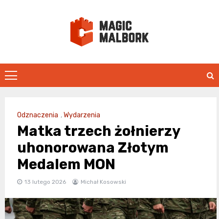
Skip
to
content
magicmalbo
Odznaczenia
,
Wydarzenia
Matka trzech żołnierzy
uhonorowana Złotym
Medalem MON
13 lutego 2026
Michał Kosowski