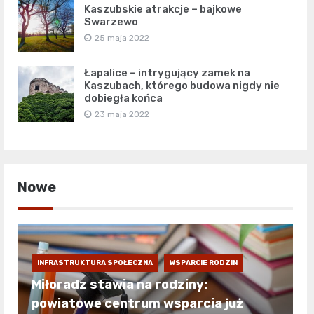
Kaszubskie atrakcje – bajkowe
Swarzewo
25 maja 2022
Łapalice – intrygujący zamek na
Kaszubach, którego budowa nigdy nie
dobiegła końca
23 maja 2022
Nowe
INFRASTRUKTURA SPOŁECZNA
WSPARCIE RODZIN
Miłoradz stawia na rodziny:
powiatowe centrum wsparcia już