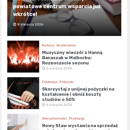
powiatowe centrum wsparcia już
wkrótce!
8 sierpnia 2026
Kultura
Wydarzenia
Muzyczny wieczór z Hanną
Banaszak w Malborku:
Rozpoczęcie sezonu
kulturalnego!
6 sierpnia 2026
Edukacja
Pożyczki
Skorzystaj z unijnej pożyczki na
kształcenie i obniż koszty
studiów o 50%
6 sierpnia 2026
Nieruchomości
Przetargi
Nowy Staw wystawia na sprzedaż