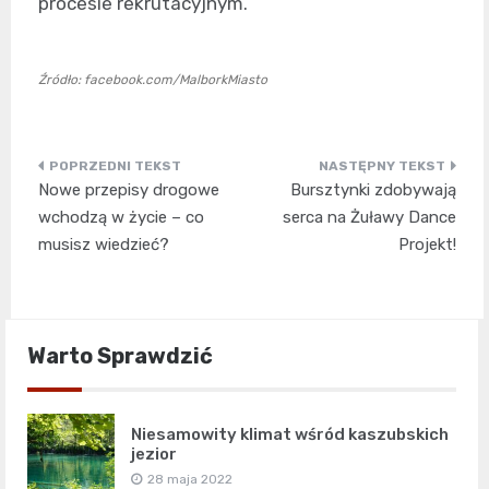
procesie rekrutacyjnym.
Źródło: facebook.com/MalborkMiasto
Nawigacja
Nowe przepisy drogowe
Bursztynki zdobywają
wpisu
wchodzą w życie – co
serca na Żuławy Dance
musisz wiedzieć?
Projekt!
Warto Sprawdzić
Niesamowity klimat wśród kaszubskich
jezior
28 maja 2022