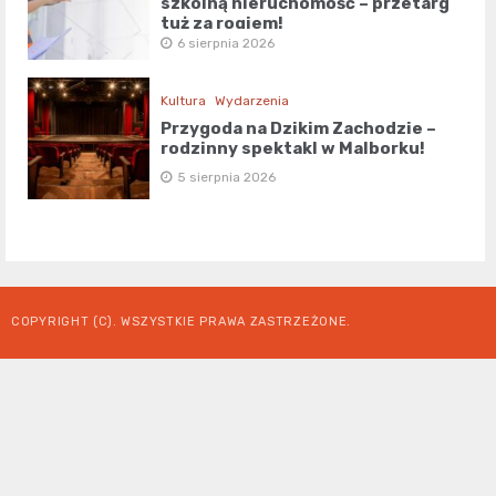
szkolną nieruchomość – przetarg
tuż za rogiem!
6 sierpnia 2026
Kultura
Wydarzenia
Przygoda na Dzikim Zachodzie –
rodzinny spektakl w Malborku!
5 sierpnia 2026
COPYRIGHT (C). WSZYSTKIE PRAWA ZASTRZEŻONE.