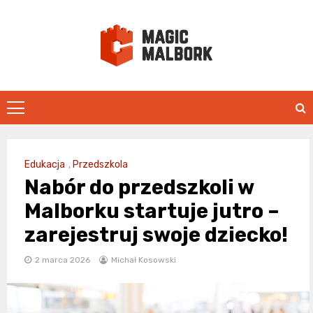
Skip
to
content
magicmalbo
Edukacja
,
Przedszkola
Nabór do przedszkoli w
Malborku startuje jutro –
zarejestruj swoje dziecko!
2 marca 2026
Michał Kosowski