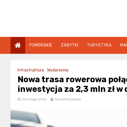
Skip
to
content
POMORSKIE
ZABYTKI
TURYSTYKA
MA
Infrastruktura
,
Wydarzenia
Nowa trasa rowerowa połąc
inwestycja za 2,3 mln zł w 
24 lutego 2026
Michał Kosowski