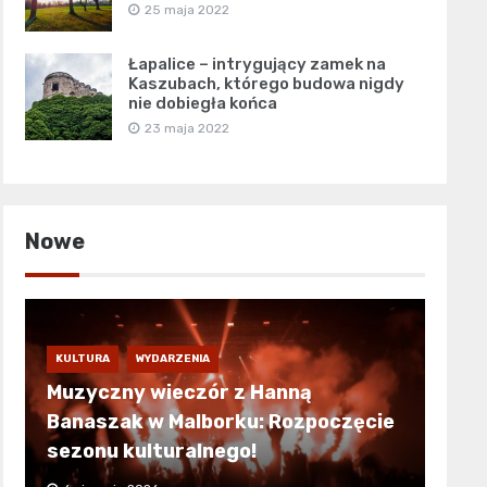
25 maja 2022
Łapalice – intrygujący zamek na
Kaszubach, którego budowa nigdy
nie dobiegła końca
23 maja 2022
Nowe
KULTURA
WYDARZENIA
Muzyczny wieczór z Hanną
Banaszak w Malborku: Rozpoczęcie
sezonu kulturalnego!