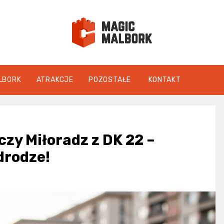
magicmalbo
LBORK
ATRAKCJE
POZOSTAŁE
KONTAKT
zy Miłoradz z DK 22 –
drodze!