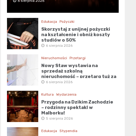
6 sierpnia 2026
Edukacja
Pożyczki
Skorzystaj z unijnej pożyczki
na kształcenie i obniż koszty
studiów o 50%
6 sierpnia 2026
Nieruchomości
Przetargi
Nowy Staw wystawia na
sprzedaż szkolną
nieruchomość – przetarg tuż za
rogiem!
6 sierpnia 2026
Kultura
Wydarzenia
Przygoda na Dzikim Zachodzie
– rodzinny spektakl w
Malborku!
5 sierpnia 2026
Edukacja
Stypendia