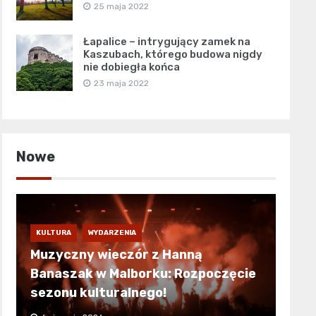
25 maja 2022
Łapalice – intrygujący zamek na
Kaszubach, którego budowa nigdy
nie dobiegła końca
23 maja 2022
Nowe
KULTURA
WYDARZENIA
Muzyczny wieczór z Hanną
Banaszak w Malborku: Rozpoczęcie
sezonu kulturalnego!