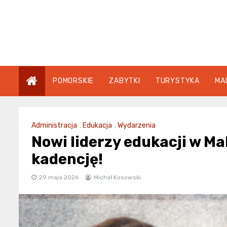
Skip
to
content
POMORSKIE
ZABYTKI
TURYSTYKA
MA
Administracja
,
Edukacja
,
Wydarzenia
Nowi liderzy edukacji w Ma
kadencję!
29 maja 2026
Michał Kosowski