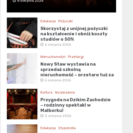
6 sierpnia 2026
Edukacja
Pożyczki
Skorzystaj z unijnej pożyczki
na kształcenie i obniż koszty
studiów o 50%
6 sierpnia 2026
Nieruchomości
Przetargi
Nowy Staw wystawia na
sprzedaż szkolną
nieruchomość – przetarg tuż za
rogiem!
6 sierpnia 2026
Kultura
Wydarzenia
Przygoda na Dzikim Zachodzie
– rodzinny spektakl w
Malborku!
5 sierpnia 2026
Edukacja
Stypendia