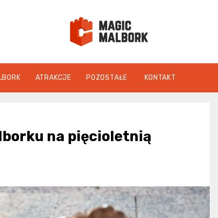
magicmalbo
LBORK
ATRAKCJE
POZOSTAŁE
KONTAKT
lborku na pięcioletnią