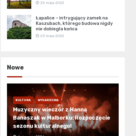
25 maja 2022
Łapalice – intrygujący zamek na
Kaszubach, którego budowa nigdy
nie dobiegła końca
23 maja 2022
Nowe
KULTURA
WYDARZENIA
Muzyczny wieczór z Hanną
Banaszak w Malborku: Rozpoczęcie
sezonu kulturalnego!