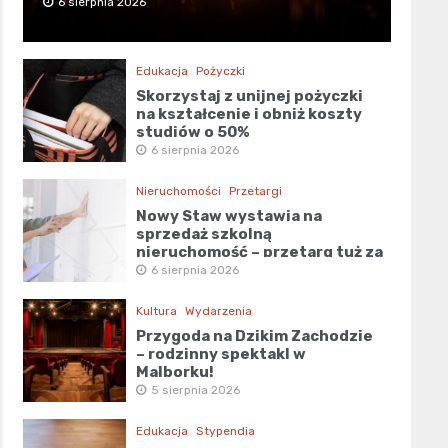
6 sierpnia 2026
Edukacja
Pożyczki
Skorzystaj z unijnej pożyczki
na kształcenie i obniż koszty
studiów o 50%
6 sierpnia 2026
Nieruchomości
Przetargi
Nowy Staw wystawia na
sprzedaż szkolną
nieruchomość – przetarg tuż za
rogiem!
6 sierpnia 2026
Kultura
Wydarzenia
Przygoda na Dzikim Zachodzie
– rodzinny spektakl w
Malborku!
5 sierpnia 2026
Edukacja
Stypendia