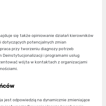
jduje się także opiniowanie działań kierowników
i dotyczących potencjalnych zmian
łpraca przy tworzeniu diagnozy potrzeb
 Deinstytucjonalizacji i programami usług
ezentować wójta w kontaktach z organizacjami
nościami.
ańców
cja jest odpowiedzią na dynamicznie zmieniające