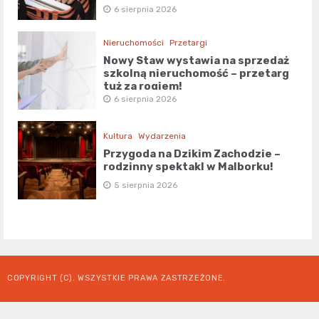
6 sierpnia 2026
Nieruchomości
Przetargi
Nowy Staw wystawia na sprzedaż
szkolną nieruchomość – przetarg
tuż za rogiem!
6 sierpnia 2026
Kultura
Wydarzenia
Przygoda na Dzikim Zachodzie –
rodzinny spektakl w Malborku!
5 sierpnia 2026
COPYRIGHT (C). WSZYSTKIE PRAWA ZASTRZEŻONE.