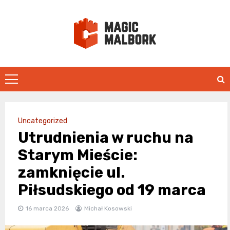
Skip
to
content
magicmalbo
Uncategorized
Utrudnienia w ruchu na
Starym Mieście:
zamknięcie ul.
Piłsudskiego od 19 marca
16 marca 2026
Michał Kosowski