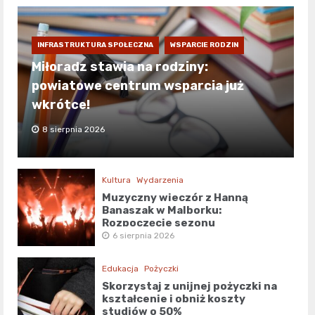
INFRASTRUKTURA SPOŁECZNA
WSPARCIE RODZIN
Miłoradz stawia na rodziny:
powiatowe centrum wsparcia już
wkrótce!
8 sierpnia 2026
Kultura
Wydarzenia
Muzyczny wieczór z Hanną
Banaszak w Malborku:
Rozpoczęcie sezonu
kulturalnego!
6 sierpnia 2026
Edukacja
Pożyczki
Skorzystaj z unijnej pożyczki na
kształcenie i obniż koszty
studiów o 50%