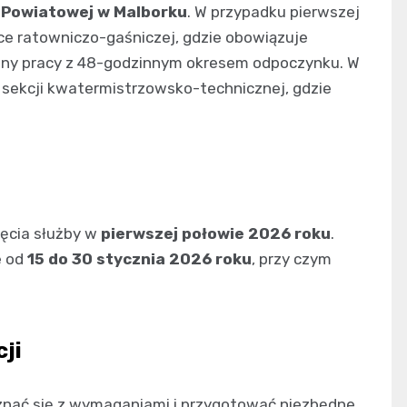
Powiatowej w Malborku
. W przypadku pierwszej
tce ratowniczo-gaśniczej, gdzie obowiązuje
ziny pracy z 48-godzinnym okresem odpoczynku. W
 sekcji kwatermistrzowsko-technicznej, gdzie
ęcia służby w
pierwszej połowie 2026 roku
.
e od
15 do 30 stycznia 2026 roku
, przy czym
ji
nać się z wymaganiami i przygotować niezbędne