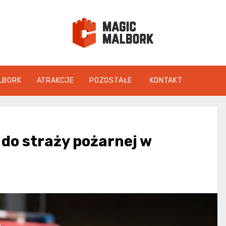
magicmalbo
LBORK
ATRAKCJE
POZOSTAŁE
KONTAKT
do straży pożarnej w