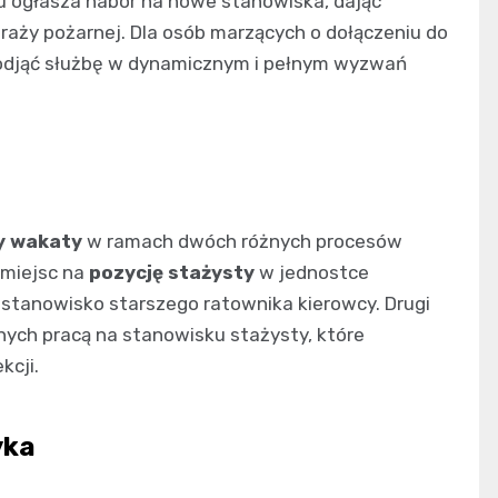
 ogłasza nabór na nowe stanowiska, dając
traży pożarnej. Dla osób marzących o dołączeniu do
podjąć służbę w dynamicznym i pełnym wyzwań
y wakaty
w ramach dwóch różnych procesów
 miejsc na
pozycję stażysty
w jednostce
 stanowisko starszego ratownika kierowcy. Drugi
nych pracą na stanowisku stażysty, które
kcji.
yka