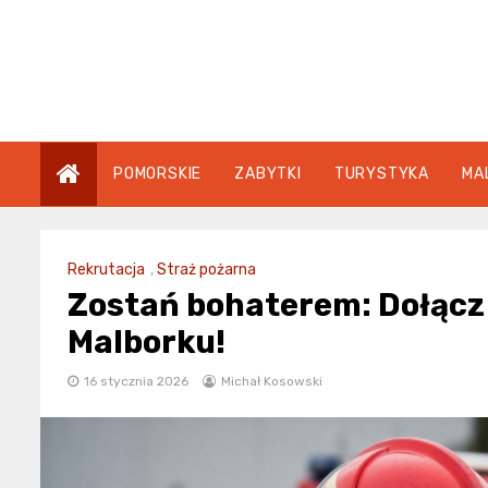
Skip
to
content
POMORSKIE
ZABYTKI
TURYSTYKA
MA
Rekrutacja
,
Straż pożarna
Zostań bohaterem: Dołącz 
Malborku!
16 stycznia 2026
Michał Kosowski