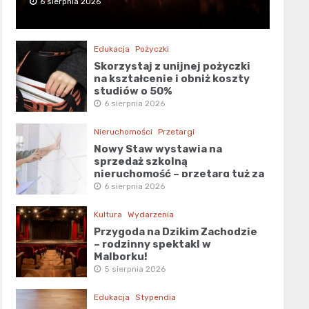
6 sierpnia 2026
Edukacja
Pożyczki
Skorzystaj z unijnej pożyczki
na kształcenie i obniż koszty
studiów o 50%
6 sierpnia 2026
Nieruchomości
Przetargi
Nowy Staw wystawia na
sprzedaż szkolną
nieruchomość – przetarg tuż za
rogiem!
6 sierpnia 2026
Kultura
Wydarzenia
Przygoda na Dzikim Zachodzie
– rodzinny spektakl w
Malborku!
5 sierpnia 2026
Edukacja
Stypendia