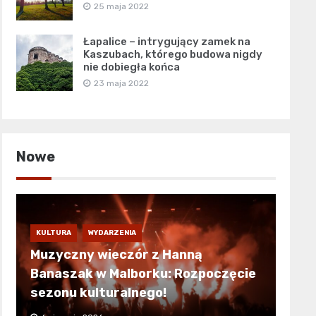
25 maja 2022
Łapalice – intrygujący zamek na
Kaszubach, którego budowa nigdy
nie dobiegła końca
23 maja 2022
Nowe
KULTURA
WYDARZENIA
Muzyczny wieczór z Hanną
Banaszak w Malborku: Rozpoczęcie
sezonu kulturalnego!